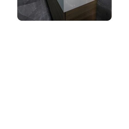
Diensten
Badkamerinstallatie, toiletinstallatie, stucen 
en afwerken, vloeren leggen en meer.
CONTACT
info@bauwr.nl
078-204 93 09