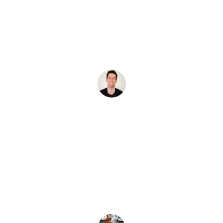
Bauwr heeft mijn badkamer perfect 
geïnstalleerd. Professioneel en snel. 
Zeer tevreden over het resultaat en de 
service!
Jasper
★★★★★
    Geweldige service bij de installatie 
van onze nieuwe badkamer. Zeker aan 
te raden!